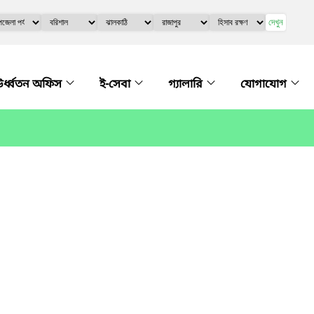
দেখুন
র্ধ্বতন অফিস
ই-সেবা
গ্যালারি
যোগাযোগ