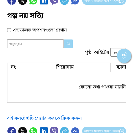
আপনার মতামত প্রদান করুন
গল্প নয় সত্যি
এডভান্সড অপশনগুলো দেখান
পৃষ্ঠা আইটেম
নং
শিরোনাম
ব্যানার 
কোনো তথ্য পাওয়া যায়নি।
এই কনটেন্টটি শেয়ার করতে ক্লিক করুন
আপনার মতামত প্রদান করুন