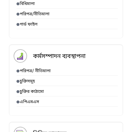
বিধিমালা
পরিপত্র/নীতিমালা
গার্ড ফাইল
কর্মসম্পাদন ব্যবস্থাপনা
পরিপত্র/ নীতিমালা
চুক্তিসমূহ
চুক্তির কাঠামো
এপিএমএস