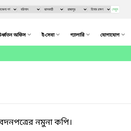
দেখুন
র্ধ্বতন অফিস
ই-সেবা
গ্যালারি
যোগাযোগ
দনপত্রের নমুনা কপি।